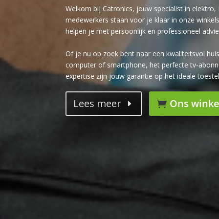
Welkom bij Catronics, jouw specialist in elektro, 
medewerkers staan voor je klaar in onze winke
helpen je met persoonlijk en professioneel advie
Of je nu op zoek bent naar een kwaliteitsvol hu
computer of smartphone, het perfecte tv-abonne
expertise zijn jouw garantie op het ideale toeste
Lees meer
Ons wink