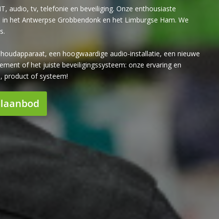
IT, audio, tv, telefonie en beveiliging. Onze enthousiaste
ls in het Antwerpse Grobbendonk en het Limburgse Ham. We
s.
ishoudapparaat, een hoogwaardige audio-installatie, een nieuwe
ment of het juiste beveiligingssysteem: onze ervaring en
l, product of systeem!
elaanbod