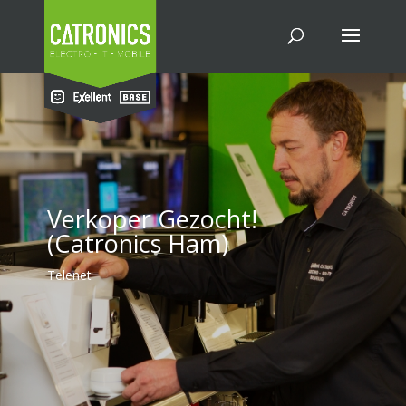
Verkoper Gezocht!
(Catronics Ham)
Telenet