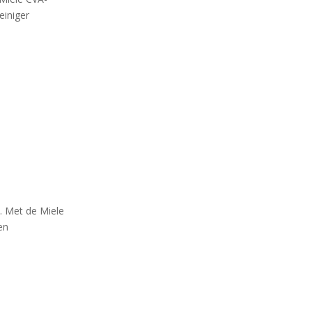
einiger
. Met de Miele
en