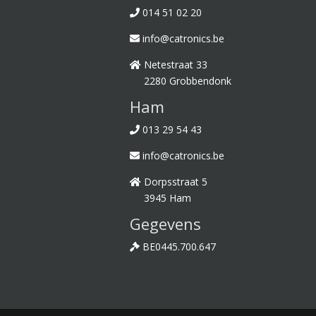
014 51 02 20
info@catronics.be
Netestraat 33
2280 Grobbendonk
Ham
013 29 54 43
info@catronics.be
Dorpsstraat 5
3945 Ham
Gegevens
BE0445.700.647