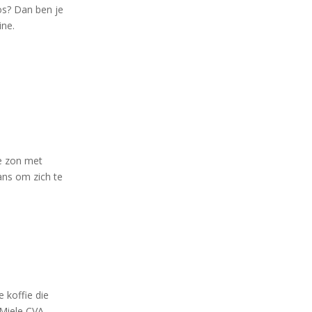
os? Dan ben je
ine.
de zon met
kans om zich te
e koffie die
 Miele CVA-