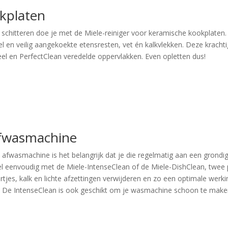
okplaten
 schitteren doe je met de Miele-reiniger voor keramische kookplate
el en veilig aangekoekte etensresten, vet én kalkvlekken. Deze krachtig
eel en PerfectClean veredelde oppervlakken. Even opletten dus!
afwasmachine
e afwasmachine is het belangrijk dat je die regelmatig aan een gron
el eenvoudig met de Miele-IntenseClean of de Miele-DishClean, twee 
eurtjes, kalk en lichte afzettingen verwijderen en zo een optimale werki
 De IntenseClean is ook geschikt om je wasmachine schoon te make