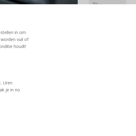
estellen in om
 worden vuil of
onditie houdt!
t. Uren
ak je in no