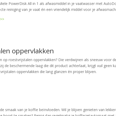
 Miele PowerDisk All in 1 als afwasmiddel in je vaatwasser met AutoD
cte reiniging van je vaat én een vriendelijk middel voor je afwasmach
k>>
alen oppervlakken
en op roestvrijstalen oppervlakken? Die verdwijnen als sneeuw voor 
zij de beschermende laag die dit product achterlaat, krijgt vuil geen 
vrijstalen oppervlakken die lang glanzen én proper blijven.
de smaak van je koffie beïnvloeden. Wil je blijven genieten van lekker
e hoort te smaken? Reinig dan regelmatig je koffiezetautomaat met