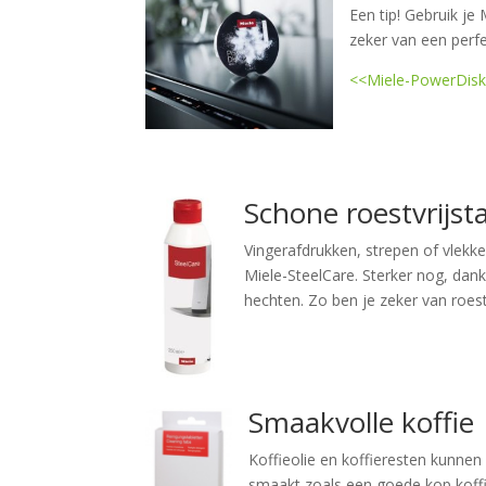
Een tip! Gebruik je
zeker van een perfe
<<Miele-PowerDis
Schone roestvrijst
Vingerafdrukken, strepen of vlekk
Miele-SteelCare. Sterker nog, dank
hechten. Zo ben je zeker van roest
Smaakvolle koffie
Koffieolie en koffieresten kunnen 
smaakt zoals een goede kop koffi