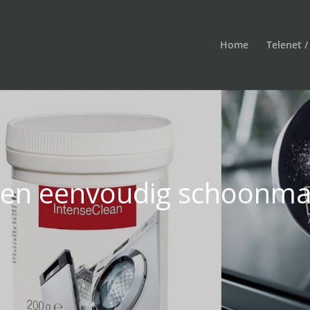
Home
Telenet /
len eenvoudig schoonma