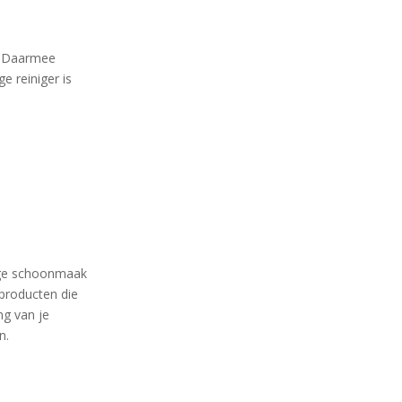
n. Daarmee
e reiniger is
dige schoonmaak
producten die
ng van je
n.