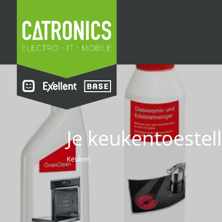
Je keukentoestel
Keuken