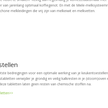
ker van jarenlang optimaal koffiegenot. En met de Miele-melksysteemr
schone melkleidingen die vrij zijn van melkeiwit en melkvetten.
stellen
otste bedreigingen voor een optimale werking van je keukentoestellen
tabletten verwijder je grondig en veilig kalkresten in je (stoom)oven 
eze tabletten laten geen resten van chemische stoffen na.
bletten>>