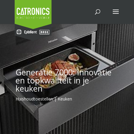
Generatie 7000: Innovatie
en topkwaliteit in je
keuken
Huishoudtoestellen | Keuken