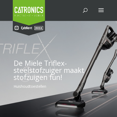
De Miele Triflex-
steelstofzuiger maakt
stofzuigen fun!
Huishoudtoestellen