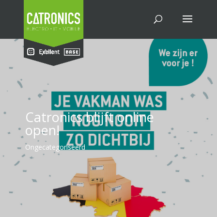
Catronics blijft online
open!
Ongecategoriseerd